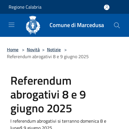
Salta al contenuto principale
Regione Calabria
Comune di Marcedusa
Home
>
Novità
>
Notizie
>
Referendum abrogativi 8 e 9 giugno 2025
Referendum
abrogativi 8 e 9
giugno 2025
I referendum abrogativi si terranno domenica 8 e
lunedì 9 giugno 2025