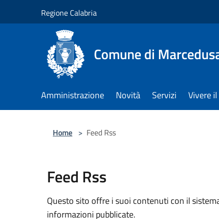
Salta al contenuto principale
Regione Calabria
Comune di Marcedus
Amministrazione
Novità
Servizi
Vivere 
Home
>
Feed Rss
Feed Rss
Questo sito offre i suoi contenuti con il sist
informazioni pubblicate.