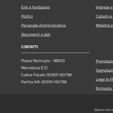
Enti e fondazioni
Imprese 
Politici
Catasto e
Personale Amministrativo
Mobilità e
Documenti e dati
CONTATTI
Piazza Municipio - 88050
Prenotaz
Marcedusa (CZ)
Segnalazi
Codice Fiscale: 00305160798
Leggi le 
Partita IVA: 00305160798
Richiesta
PEC:
protocollo.marcedusa@asmepec.it
Questo sito 