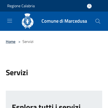
Salta al contenuto principale
Regione Calabria
Comune di Marcedusa
Home
>
Servizi
Servizi
Esplora tutti i servizi