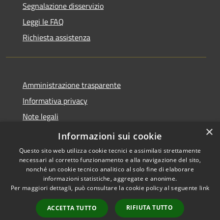
Segnalazione disservizio
Leggi le FAQ
Richiesta assistenza
Amministrazione trasparente
Informativa privacy
Note legali
×
Dichiarazione di accessibilità
Informazioni sui cookie
Questo sito web utilizza cookie tecnici e assimilati strettamente
necessari al corretto funzionamento e alla navigazione del sito,
nonché un cookie tecnico analitico al solo fine di elaborare
informazioni statistiche, aggregate e anonime.
RSS
Copyright © 2026 • Comune di
Per maggiori dettagli, può consultare la cookie policy al seguente
link
Accessibilità
Marcedusa • Powered by
Privacy
Municipium
Accesso
•
RIFIUTA TUTTO
ACCETTA TUTTO
Cookie
redazione