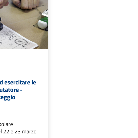
d esercitare le
utatore -
seggio
olare
l 22 e 23 marzo