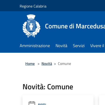
Salta al contenuto principale
Regione Calabria
Comune di Marcedus
Amministrazione
Novità
Servizi
Vivere 
Home
>
Novità
>
Comune
Novità: Comune
AVVISI