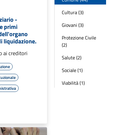
Cultura (3)
ziario -
Giovani (3)
e primi
ell'organo
Protezione Civile
i liquidazione.
(2)
 ai creditori
Salute (2)
azione
Sociale (1)
tuzionale
Viabilità (1)
istrativa