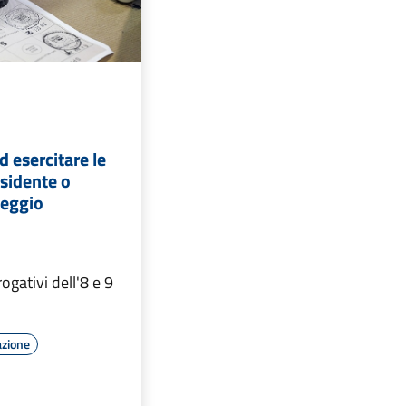
d esercitare le
esidente o
seggio
gativi dell'8 e 9
azione