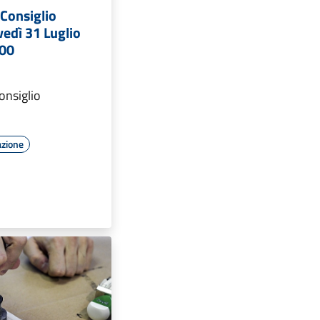
Consiglio
edì 31 Luglio
:00
onsiglio
azione