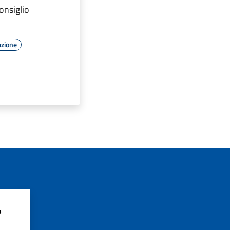
onsiglio
azione
?