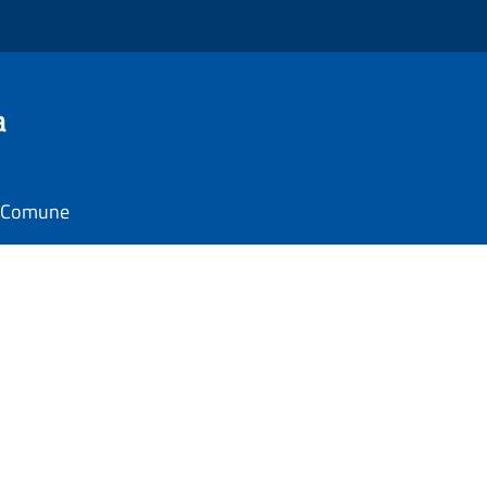
a
il Comune