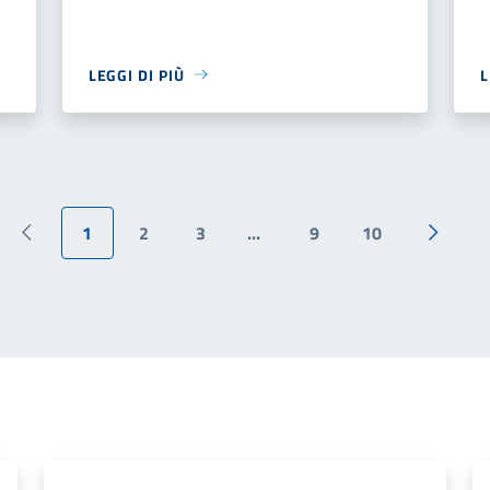
LEGGI DI PIÙ
L
1
2
3
...
9
10
Pagina precedente
Pagina 