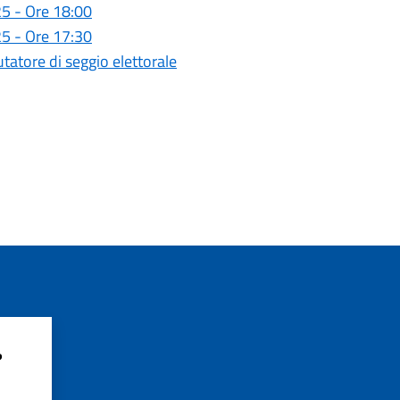
5 - Ore 18:00
5 - Ore 17:30
utatore di seggio elettorale
?