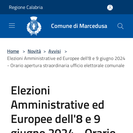
Salta al contenuto principale
Regione Calabria
Comune di Marcedusa
Home
>
Novità
>
Avvisi
>
Elezioni Amministrative ed Europee dell'8 e 9 giugno 2024
- Orario apertura straordinaria ufficio elettorale comunale
Elezioni
Amministrative ed
Europee dell'8 e 9
giugno 2024 - Orario