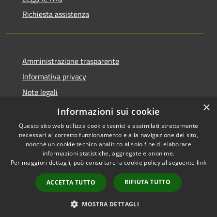
Richiesta assistenza
Amministrazione trasparente
Informativa privacy
Note legali
×
Dichiarazione di accessibilità
Informazioni sui cookie
Questo sito web utilizza cookie tecnici e assimilati strettamente
necessari al corretto funzionamento e alla navigazione del sito,
nonché un cookie tecnico analitico al solo fine di elaborare
informazioni statistiche, aggregate e anonime.
RSS
Copyright © 2026 • Comune di
Per maggiori dettagli, può consultare la cookie policy al seguente
link
Accessibilità
Marcedusa • Powered by
Privacy
Municipium
Accesso
•
RIFIUTA TUTTO
ACCETTA TUTTO
Cookie
redazione
Mappa del sito
MOSTRA DETTAGLI