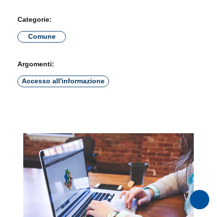
Categorie:
Comune
Argomenti:
Accesso all'informazione
×
Informazioni sui cookie
Questo sito web utilizza cookie tecnici e assimilati strettamente
necessari al corretto funzionamento e alla navigazione del sito,
nonché un cookie tecnico analitico al solo fine di elaborare
informazioni statistiche, aggregate e anonime.
Per maggiori dettagli, può consultare la cookie policy al seguente
link
RIFIUTA TUTTO
ACCETTA TUTTO
MOSTRA DETTAGLI