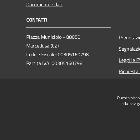
Documenti e dati
CONTATTI
Piazza Municipio - 88050
Prenotaz
Marcedusa (CZ)
Segnalazi
Codice Fiscale: 00305160798
Leggi le 
Partita IVA: 00305160798
Richiesta
PEC:
protocollo.marcedusa@asmepec.it
Questo sito 
Centralino Unico: +39 0961 932010
alla navig