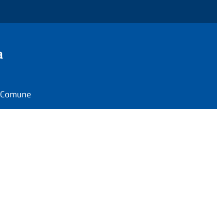
a
il Comune