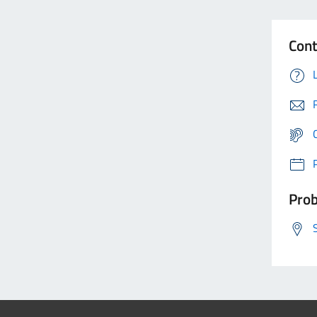
Cont
Prob