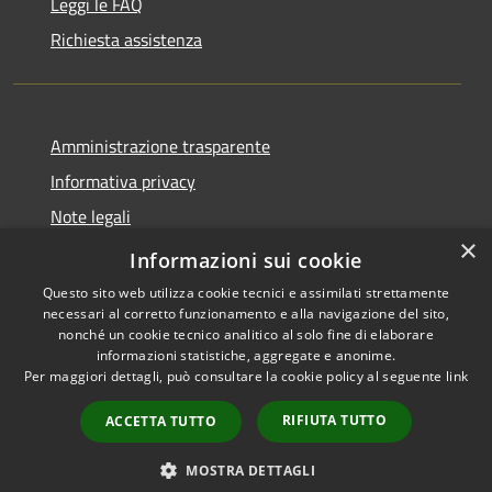
Leggi le FAQ
Richiesta assistenza
Amministrazione trasparente
Informativa privacy
Note legali
×
Dichiarazione di accessibilità
Informazioni sui cookie
Questo sito web utilizza cookie tecnici e assimilati strettamente
necessari al corretto funzionamento e alla navigazione del sito,
nonché un cookie tecnico analitico al solo fine di elaborare
informazioni statistiche, aggregate e anonime.
RSS
Copyright © 2026 • Comune di
Per maggiori dettagli, può consultare la cookie policy al seguente
link
Accessibilità
Marcedusa • Powered by
Privacy
Municipium
Accesso
•
RIFIUTA TUTTO
ACCETTA TUTTO
Cookie
redazione
Mappa del sito
MOSTRA DETTAGLI