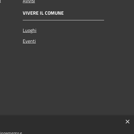
i
Avvisi
VIVERE IL COMUNE
Luoghi
Eventi
×
nzionamento e