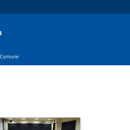
a
il Comune