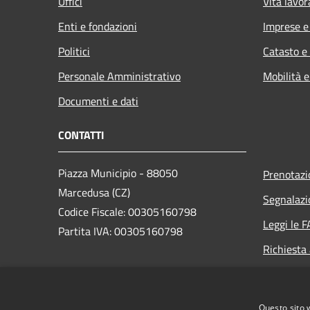
Uffici
Vita lavor
Enti e fondazioni
Imprese 
Politici
Catasto e
Personale Amministrativo
Mobilità e
Documenti e dati
CONTATTI
Piazza Municipio - 88050
Prenotaz
Marcedusa (CZ)
Segnalazi
Codice Fiscale: 00305160798
Leggi le 
Partita IVA: 00305160798
Richiesta
PEC:
protocollo.marcedusa@asmepec.it
Questo sito 