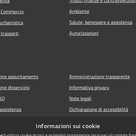
Tributi,finanze e contravvenzion
ativa
Ambiente
e Commercio
Salute, benessere e assistenza
 urbanistica
Autorizzazioni
 trasporti
ione appuntamento
Amministrazione trasparente
one disservizio
Informativa privacy
FAQ
Note legali
 assistenza
Dichiarazione di accessibilità
Informazioni sui cookie
web utilizza cookie tecnici e assimilati strettamente necessari al corretto fu