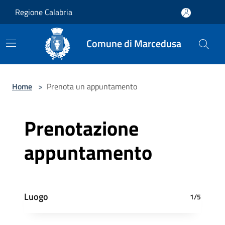
Salta al contenuto principale
Regione Calabria
Comune di Marcedusa
Home
>
Prenota un appuntamento
Prenotazione
appuntamento
Luogo
1/5