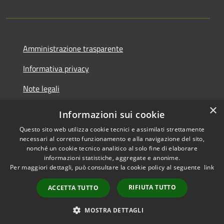
Amministrazione trasparente
Informativa privacy
Note legali
×
Dichiarazione di accessibilità
Informazioni sui cookie
Questo sito web utilizza cookie tecnici e assimilati strettamente
necessari al corretto funzionamento e alla navigazione del sito,
nonché un cookie tecnico analitico al solo fine di elaborare
informazioni statistiche, aggregate e anonime.
RSS
Copyright © 2026 • Comune di
Per maggiori dettagli, può consultare la cookie policy al seguente
link
Accessibilità
Marcedusa • Powered by
Privacy
Municipium
•
RIFIUTA TUTTO
ACCETTA TUTTO
Cookie
Accesso redazione
Mappa del sito
MOSTRA DETTAGLI