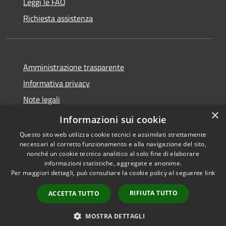
Leggi le FAQ
Richiesta assistenza
Amministrazione trasparente
Informativa privacy
Note legali
×
Dichiarazione di accessibilità
Informazioni sui cookie
Questo sito web utilizza cookie tecnici e assimilati strettamente
necessari al corretto funzionamento e alla navigazione del sito,
nonché un cookie tecnico analitico al solo fine di elaborare
informazioni statistiche, aggregate e anonime.
RSS
Copyright © 2026 • Comune di
Per maggiori dettagli, può consultare la cookie policy al seguente
link
Accessibilità
Marcedusa • Powered by
Privacy
Municipium
Accesso
•
RIFIUTA TUTTO
ACCETTA TUTTO
Cookie
redazione
Mappa del sito
MOSTRA DETTAGLI