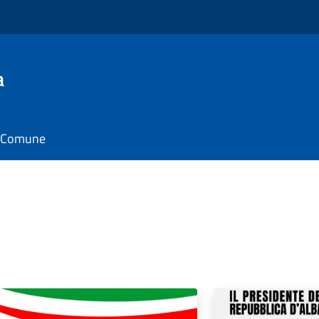
a
il Comune