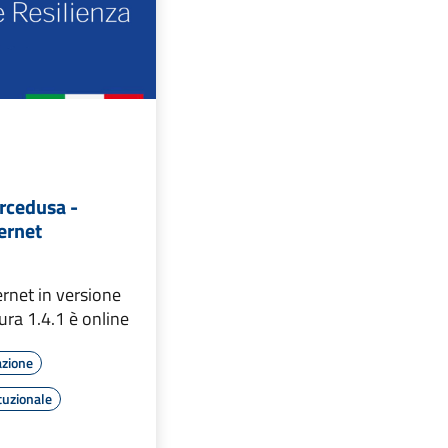
rcedusa -
ernet
ernet in versione
ra 1.4.1 è online
azione
tuzionale