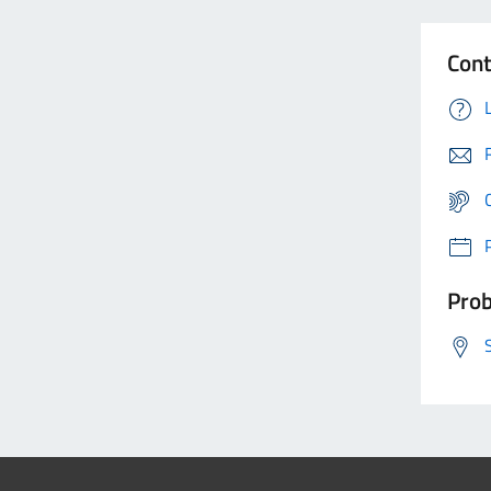
Cont
Prob