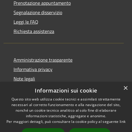
Prenotazione appuntamento
Segnalazione disservizio
Leggi le FAQ
Richiesta assistenza
Amministrazione trasparente
Informativa privacy
Note legali
×
Dichiarazione di accessibilità
Informazioni sui cookie
Questo sito web utilizza cookie tecnici e assimilati strettamente
necessari al corretto funzionamento e alla navigazione del sito,
nonché un cookie tecnico analitico al solo fine di elaborare
informazioni statistiche, aggregate e anonime.
RSS
Copyright © 2026 • Comune di
Per maggiori dettagli, può consultare la cookie policy al seguente
link
Accessibilità
Marcedusa • Powered by
Privacy
Municipium
Accesso