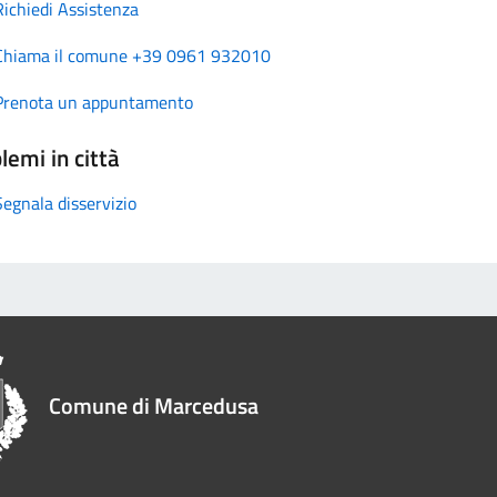
Richiedi Assistenza
Chiama il comune +39 0961 932010
Prenota un appuntamento
lemi in città
Segnala disservizio
Comune di Marcedusa