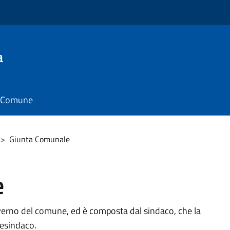
a
il Comune
>
Giunta Comunale
e
verno del comune, ed è composta dal sindaco, che la
cesindaco.