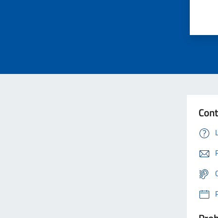
Cont
Prob