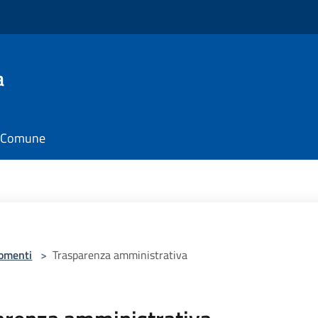
a
il Comune
omenti
>
Trasparenza amministrativa