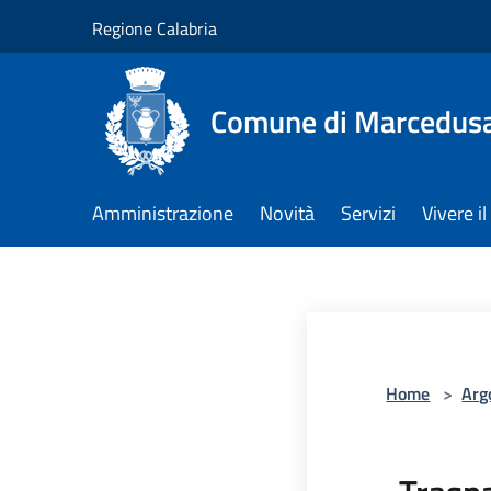
Salta al contenuto principale
Regione Calabria
Comune di Marcedus
Amministrazione
Novità
Servizi
Vivere 
Home
>
Arg