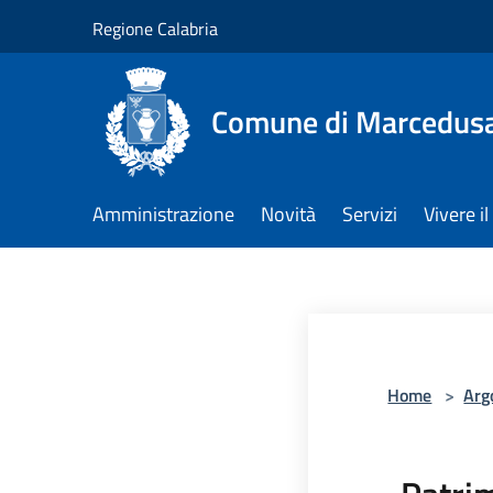
Salta al contenuto principale
Regione Calabria
Comune di Marcedus
Amministrazione
Novità
Servizi
Vivere 
Home
>
Arg