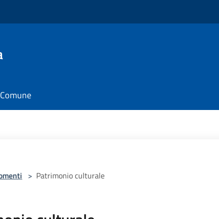
a
il Comune
omenti
>
Patrimonio culturale