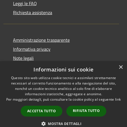
Leggi le FAQ
Richiesta assistenza
Amministrazione trasparente
Informativa privacy
Note legali
×
Dichiarazione di accessibilità
Informazioni sui cookie
Questo sito web utilizza cookie tecnici e assimilati strettamente
necessari al corretto funzionamento e alla navigazione del sito,
nonché un cookie tecnico analitico al solo fine di elaborare
informazioni statistiche, aggregate e anonime.
RSS
Copyright © 2026 • Comune di
Per maggiori dettagli, può consultare la cookie policy al seguente
link
Accessibilità
Marcedusa • Powered by
Privacy
Municipium
Accesso
•
RIFIUTA TUTTO
ACCETTA TUTTO
Cookie
redazione
Mappa del sito
MOSTRA DETTAGLI