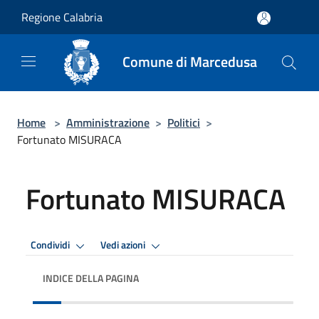
Salta al contenuto principale
Regione Calabria
Comune di Marcedusa
Home
>
Amministrazione
>
Politici
>
Fortunato MISURACA
Fortunato MISURACA
Condividi
Vedi azioni
INDICE DELLA PAGINA