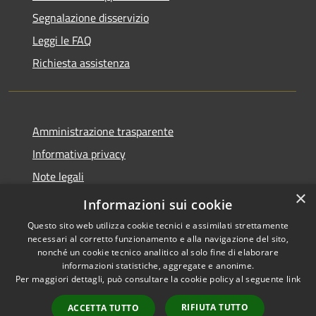
Segnalazione disservizio
Leggi le FAQ
Richiesta assistenza
Amministrazione trasparente
Informativa privacy
Note legali
×
Dichiarazione di accessibilità
Informazioni sui cookie
Questo sito web utilizza cookie tecnici e assimilati strettamente
necessari al corretto funzionamento e alla navigazione del sito,
nonché un cookie tecnico analitico al solo fine di elaborare
informazioni statistiche, aggregate e anonime.
RSS
Copyright © 2026 • Comune di
Per maggiori dettagli, può consultare la cookie policy al seguente
link
Accessibilità
Marcedusa • Powered by
Privacy
Municipium
Accesso
•
RIFIUTA TUTTO
ACCETTA TUTTO