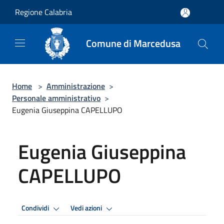
Salta al contenuto principale
Regione Calabria
Comune di Marcedusa
Home
>
Amministrazione
>
Personale amministrativo
>
Eugenia Giuseppina CAPELLUPO
Eugenia Giuseppina
CAPELLUPO
Condividi
Vedi azioni