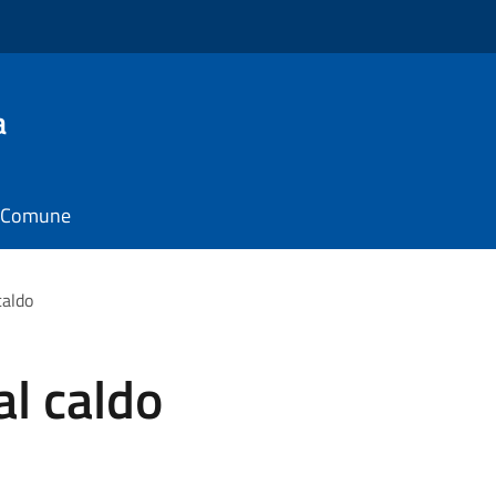
a
il Comune
caldo
l caldo