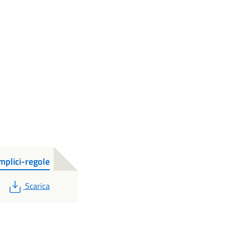
mplici-regole
PDF
Scarica