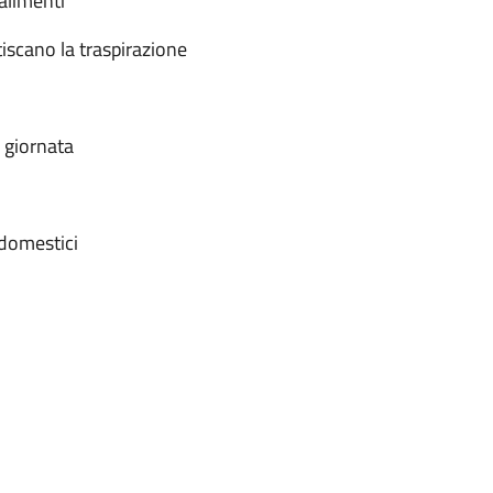
alimenti
tiscano la traspirazione
a giornata
 domestici