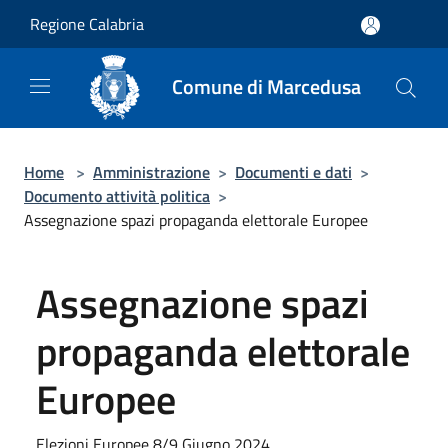
Salta al contenuto principale
Regione Calabria
Comune di Marcedusa
Home
>
Amministrazione
>
Documenti e dati
>
Documento attività politica
>
Assegnazione spazi propaganda elettorale Europee
Assegnazione spazi
propaganda elettorale
Europee
Elezioni Europee 8/9 Giugno 2024