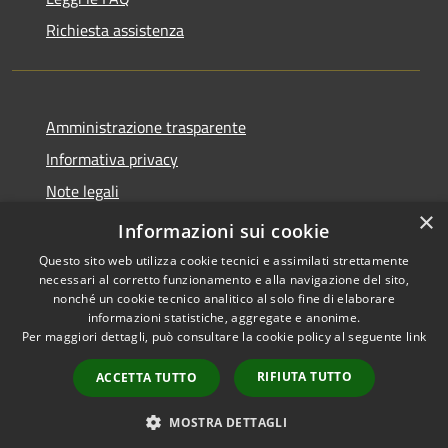
Richiesta assistenza
Amministrazione trasparente
Informativa privacy
Note legali
×
Dichiarazione di accessibilità
Informazioni sui cookie
Questo sito web utilizza cookie tecnici e assimilati strettamente
necessari al corretto funzionamento e alla navigazione del sito,
nonché un cookie tecnico analitico al solo fine di elaborare
informazioni statistiche, aggregate e anonime.
RSS
Copyright © 2026 • Comune di
Per maggiori dettagli, può consultare la cookie policy al seguente
link
Accessibilità
Marcedusa • Powered by
Privacy
Municipium
Accesso
•
RIFIUTA TUTTO
ACCETTA TUTTO
Cookie
redazione
Mappa del sito
MOSTRA DETTAGLI