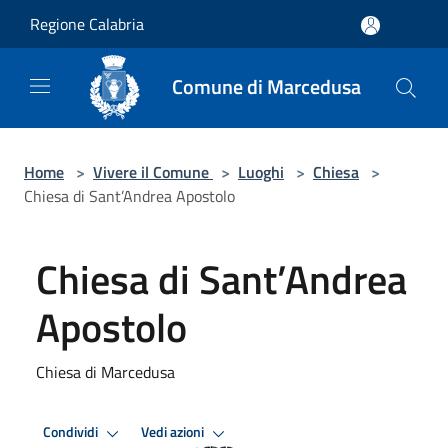
Salta al contenuto principale
Regione Calabria
Comune di Marcedusa
Home
>
Vivere il Comune
>
Luoghi
>
Chiesa
>
Chiesa di Sant’Andrea Apostolo
Chiesa di Sant’Andrea
Apostolo
Chiesa di Marcedusa
Condividi
Vedi azioni