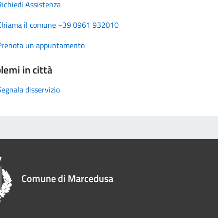
Richiedi Assistenza
Chiama il comune +39 0961 932010
Prenota un appuntamento
lemi in città
Segnala disservizio
Comune di Marcedusa