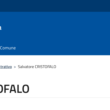
a
il Comune
trativo
>
Salvatore CRISTOFALO
TOFALO