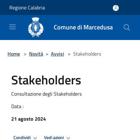
Salta al contenuto principale
Regione Calabria
Comune di Marcedusa
Home
>
Novità
>
Avvisi
>
Stakeholders
Stakeholders
Consultazione degli Stakeholders
Data :
21 agosto 2024
Condividi
Vedi azioni